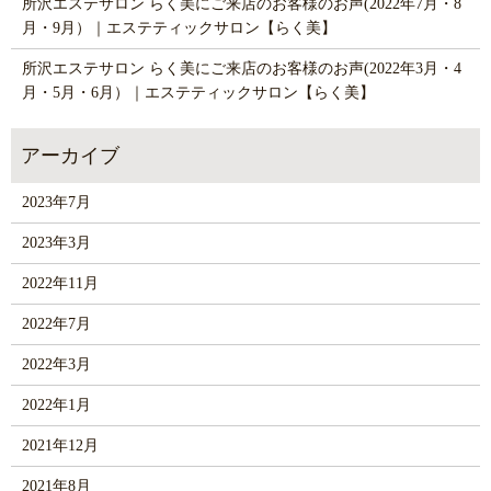
所沢エステサロン らく美にご来店のお客様のお声(2022年7月・8
月・9月）｜エステティックサロン【らく美】
所沢エステサロン らく美にご来店のお客様のお声(2022年3月・4
月・5月・6月）｜エステティックサロン【らく美】
2023年7月
2023年3月
2022年11月
2022年7月
2022年3月
2022年1月
2021年12月
2021年8月