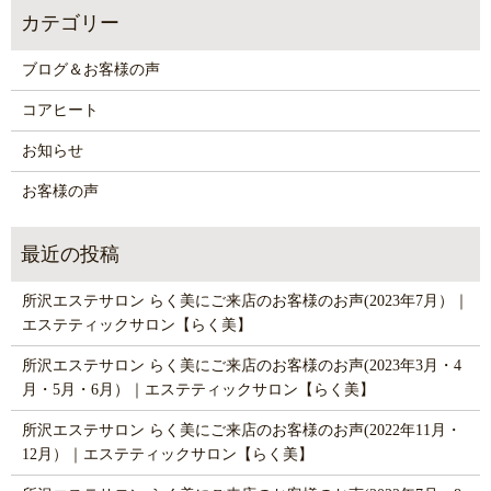
ブログ＆お客様の声
コアヒート
お知らせ
お客様の声
所沢エステサロン らく美にご来店のお客様のお声(2023年7月）｜
エステティックサロン【らく美】
所沢エステサロン らく美にご来店のお客様のお声(2023年3月・4
月・5月・6月）｜エステティックサロン【らく美】
所沢エステサロン らく美にご来店のお客様のお声(2022年11月・
12月）｜エステティックサロン【らく美】