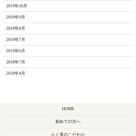
2019年10月
2019年9月
2019年8月
2019年7月
2019年6月
2018年7月
2018年4月
HOME
初めての方へ
らく美のこだわり