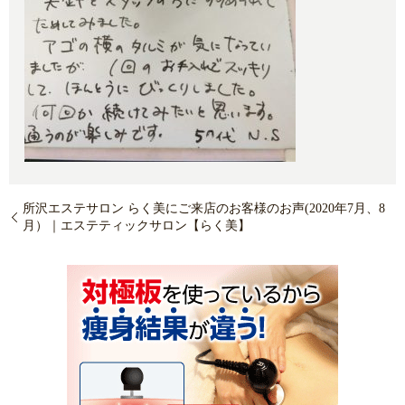
所沢エステサロン らく美にご来店のお客様のお声(2020年7月、8
月）｜エステティックサロン【らく美】