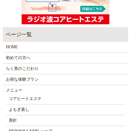
HOME
初めての方へ
らく美のこだわり
お得な体験プラン
メニュー
コアヒートエステ
よもぎ蒸し
美針