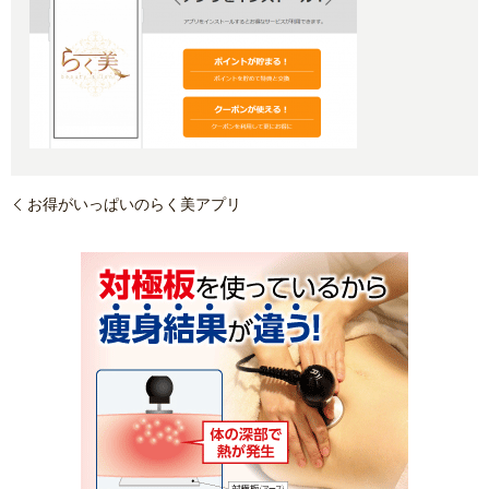
お得がいっぱいのらく美アプリ