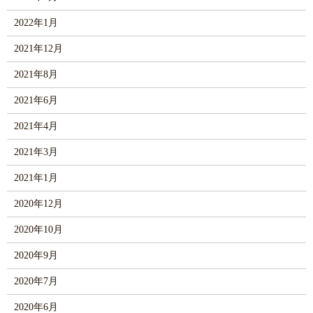
2022年1月
2021年12月
2021年8月
2021年6月
2021年4月
2021年3月
2021年1月
2020年12月
2020年10月
2020年9月
2020年7月
2020年6月