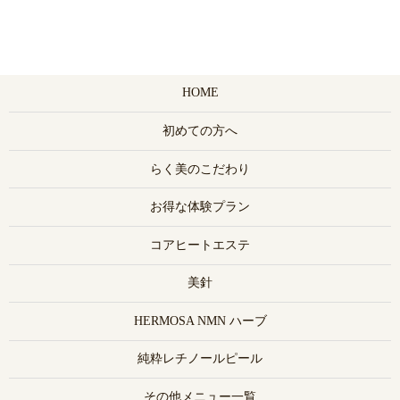
HOME
初めての方へ
らく美のこだわり
お得な体験プラン
コアヒートエステ
美針
HERMOSA NMN ハーブ
純粋レチノールピール
その他メニュー一覧