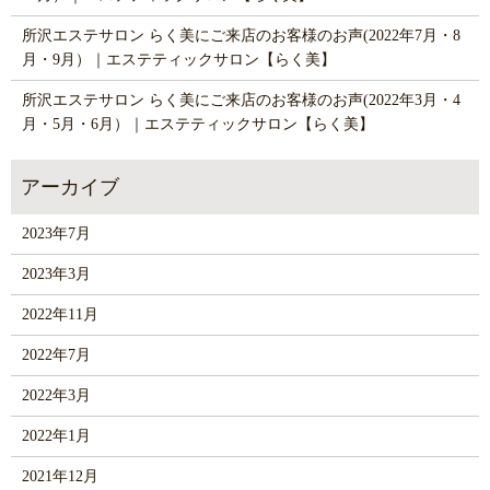
所沢エステサロン らく美にご来店のお客様のお声(2022年7月・8
月・9月）｜エステティックサロン【らく美】
所沢エステサロン らく美にご来店のお客様のお声(2022年3月・4
月・5月・6月）｜エステティックサロン【らく美】
2023年7月
2023年3月
2022年11月
2022年7月
2022年3月
2022年1月
2021年12月