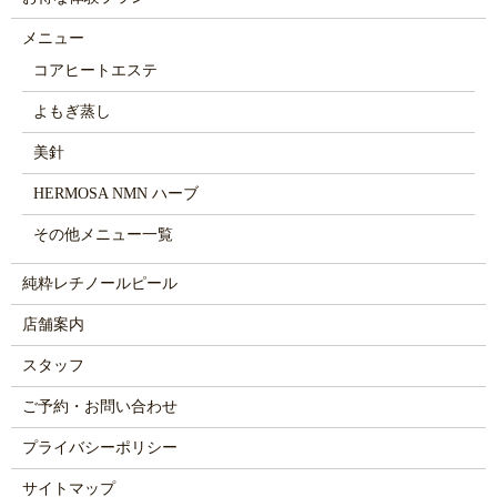
メニュー
コアヒートエステ
よもぎ蒸し
美針
HERMOSA NMN ハーブ
その他メニュー一覧
純粋レチノールピール
店舗案内
スタッフ
ご予約・お問い合わせ
プライバシーポリシー
サイトマップ