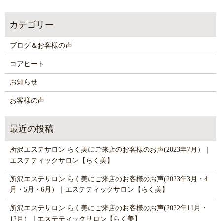
ブログ＆お客様の声
コアヒート
お知らせ
お客様の声
所沢エステサロン らく美にご来店のお客様のお声(2023年7月）｜
エステティックサロン【らく美】
所沢エステサロン らく美にご来店のお客様のお声(2023年3月・4
月・5月・6月）｜エステティックサロン【らく美】
所沢エステサロン らく美にご来店のお客様のお声(2022年11月・
12月）｜エステティックサロン【らく美】