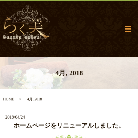
メ
4月, 2018
HOME
4月, 2018
2018/04/24
ホームページをリニューアルしました。