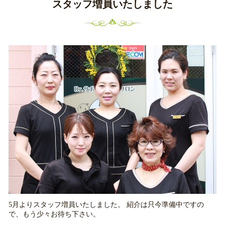
スタッフ増員いたしました
5月よりスタッフ増員いたしました。 紹介は只今準備中ですの
で、もう少々お待ち下さい。