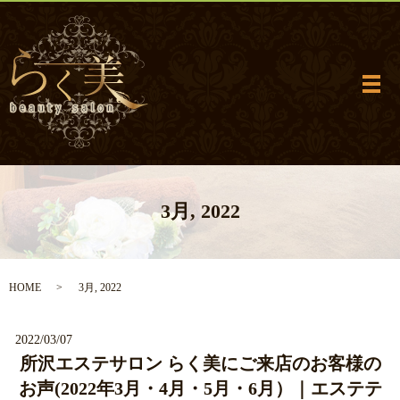
メ
3月, 2022
HOME
3月, 2022
2022/03/07
所沢エステサロン らく美にご来店のお客様の
お声(2022年3月・4月・5月・6月）｜エステテ