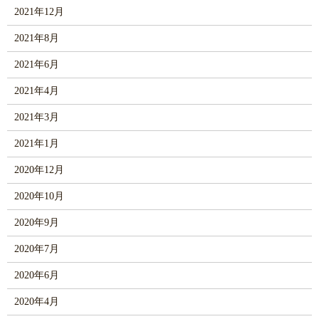
2021年12月
2021年8月
2021年6月
2021年4月
2021年3月
2021年1月
2020年12月
2020年10月
2020年9月
2020年7月
2020年6月
2020年4月