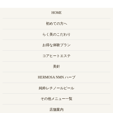
HOME
初めての方へ
らく美のこだわり
お得な体験プラン
コアヒートエステ
美針
HERMOSA NMN ハーブ
純粋レチノールピール
その他メニュー一覧
店舗案内