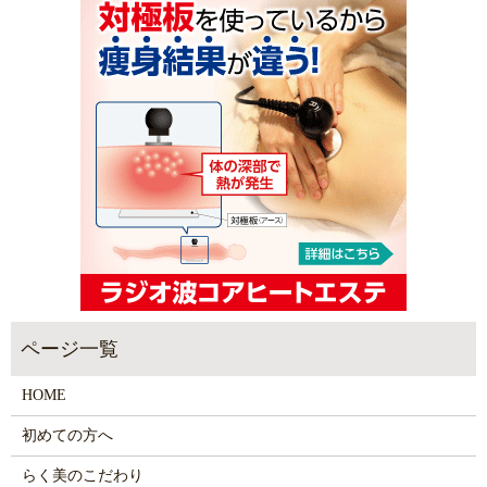
HOME
初めての方へ
らく美のこだわり