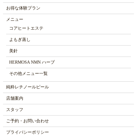
お得な体験プラン
メニュー
コアヒートエステ
よもぎ蒸し
美針
HERMOSA NMN ハーブ
その他メニュー一覧
純粋レチノールピール
店舗案内
スタッフ
ご予約・お問い合わせ
プライバシーポリシー