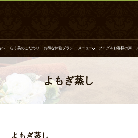
方へ
らく美のこだわり
お得な体験プラン
メニュー
ブログ＆お客様の声
よもぎ蒸し
よもぎ蒸し