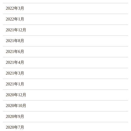
2022年3月
2022年1月
2021年12月
2021年8月
2021年6月
2021年4月
2021年3月
2021年1月
2020年12月
2020年10月
2020年9月
2020年7月