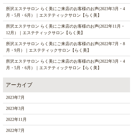
所沢エステサロン らく美にご来店のお客様のお声(2023年3月・4
月・5月・6月）｜エステティックサロン【らく美】
所沢エステサロン らく美にご来店のお客様のお声(2022年11月・
12月）｜エステティックサロン【らく美】
所沢エステサロン らく美にご来店のお客様のお声(2022年7月・8
月・9月）｜エステティックサロン【らく美】
所沢エステサロン らく美にご来店のお客様のお声(2022年3月・4
月・5月・6月）｜エステティックサロン【らく美】
2023年7月
2023年3月
2022年11月
2022年7月