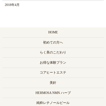
2018年4月
HOME
初めての方へ
らく美のこだわり
お得な体験プラン
コアヒートエステ
美針
HERMOSA NMN ハーブ
純粋レチノールピール