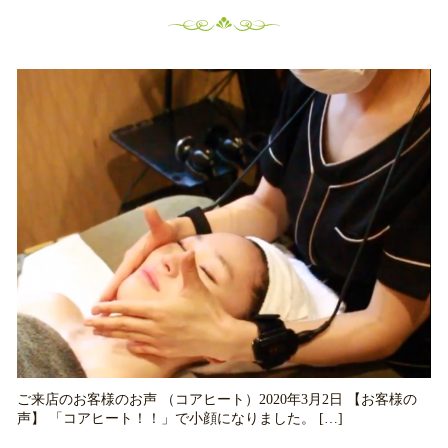
ご来店のお客様のお声 （コアヒート）2020年3月2日 【お客様の
声】 「コアヒート！！」で小顔になりました。 […]