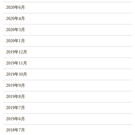
2020年6月
2020年4月
2020年3月
2020年1月
2019年12月
2019年11月
2019年10月
2019年9月
2019年8月
2019年7月
2019年6月
2018年7月