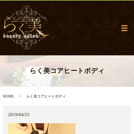
メ
らく美コアヒートボディ
HOME
らく美コアヒートボディ
2019/04/25