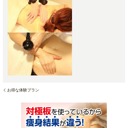
お得な体験プラン