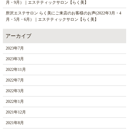
月・9月）｜エステティックサロン【らく美】
所沢エステサロン らく美にご来店のお客様のお声(2022年3月・4
月・5月・6月）｜エステティックサロン【らく美】
2023年7月
2023年3月
2022年11月
2022年7月
2022年3月
2022年1月
2021年12月
2021年8月