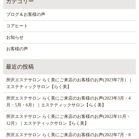
ブログ＆お客様の声
コアヒート
お知らせ
お客様の声
所沢エステサロン らく美にご来店のお客様のお声(2023年7月）｜
エステティックサロン【らく美】
所沢エステサロン らく美にご来店のお客様のお声(2023年3月・4
月・5月・6月）｜エステティックサロン【らく美】
所沢エステサロン らく美にご来店のお客様のお声(2022年11月・
12月）｜エステティックサロン【らく美】
所沢エステサロン らく美にご来店のお客様のお声(2022年7月・8