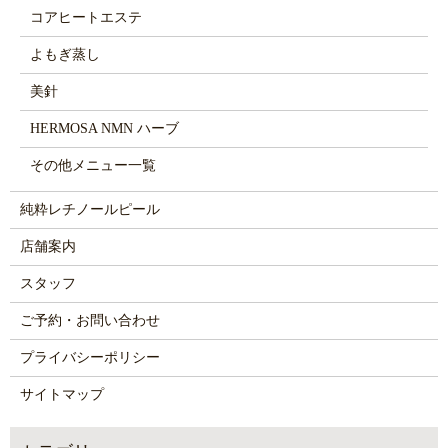
コアヒートエステ
よもぎ蒸し
美針
HERMOSA NMN ハーブ
その他メニュー一覧
純粋レチノールピール
店舗案内
スタッフ
ご予約・お問い合わせ
プライバシーポリシー
サイトマップ