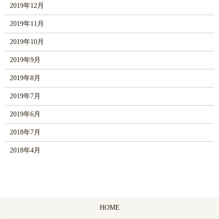
2019年12月
2019年11月
2019年10月
2019年9月
2019年8月
2019年7月
2019年6月
2018年7月
2018年4月
HOME