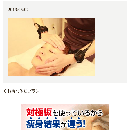
2019/05/07
お得な体験プラン