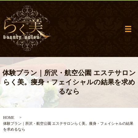
メ
体験プラン｜所沢・航空公園 エステサロン
らく美。痩身・フェイシャルの結果を求め
るなら
HOME
体験プラン｜所沢・航空公園 エステサロンらく美。痩身・フェイシャルの結果
を求めるなら