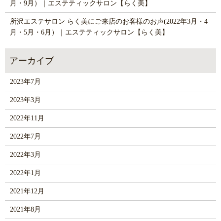
月・9月）｜エステティックサロン【らく美】
所沢エステサロン らく美にご来店のお客様のお声(2022年3月・4
月・5月・6月）｜エステティックサロン【らく美】
2023年7月
2023年3月
2022年11月
2022年7月
2022年3月
2022年1月
2021年12月
2021年8月