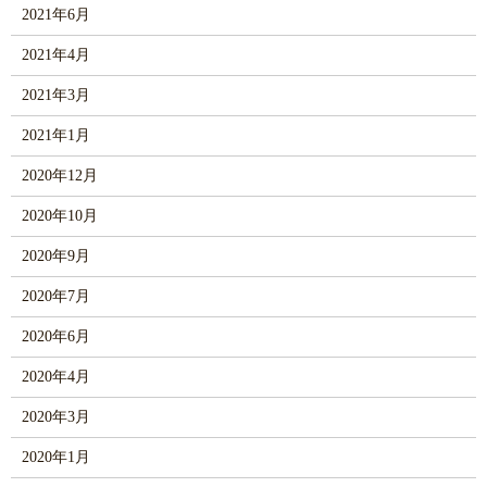
2021年6月
2021年4月
2021年3月
2021年1月
2020年12月
2020年10月
2020年9月
2020年7月
2020年6月
2020年4月
2020年3月
2020年1月