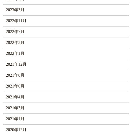
2023年3月
2022年11月
2022年7月
2022年3月
2022年1月
2021年12月
2021年8月
2021年6月
2021年4月
2021年3月
2021年1月
2020年12月