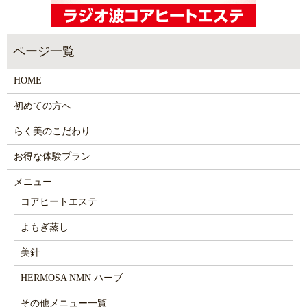
HOME
初めての方へ
らく美のこだわり
お得な体験プラン
メニュー
コアヒートエステ
よもぎ蒸し
美針
HERMOSA NMN ハーブ
その他メニュー一覧