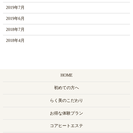
2019年7月
2019年6月
2018年7月
2018年4月
HOME
初めての方へ
らく美のこだわり
お得な体験プラン
コアヒートエステ