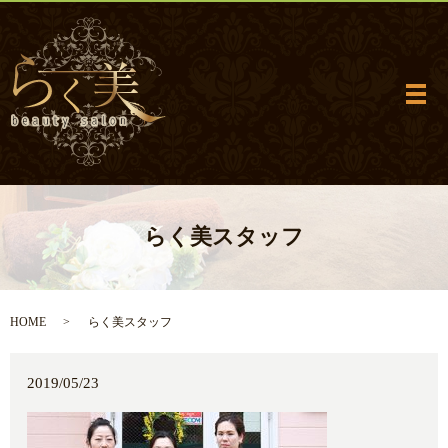
メ
らく美スタッフ
HOME
らく美スタッフ
2019/05/23