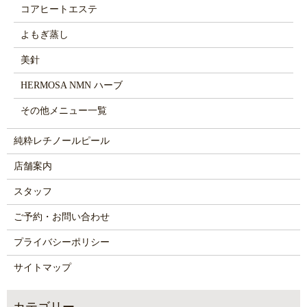
コアヒートエステ
よもぎ蒸し
美針
HERMOSA NMN ハーブ
その他メニュー一覧
純粋レチノールピール
店舗案内
スタッフ
ご予約・お問い合わせ
プライバシーポリシー
サイトマップ