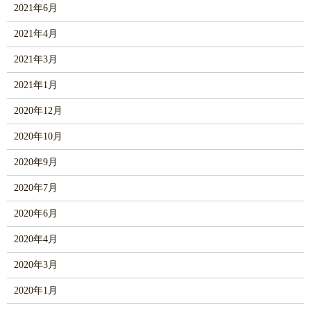
2021年6月
2021年4月
2021年3月
2021年1月
2020年12月
2020年10月
2020年9月
2020年7月
2020年6月
2020年4月
2020年3月
2020年1月