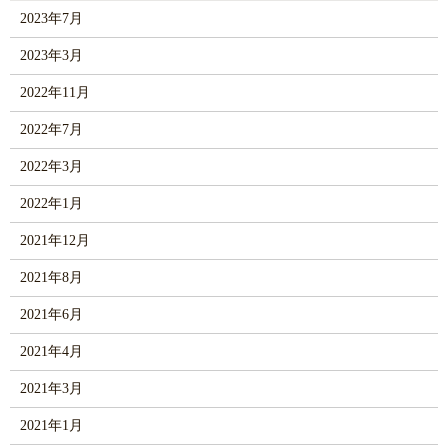
2023年7月
2023年3月
2022年11月
2022年7月
2022年3月
2022年1月
2021年12月
2021年8月
2021年6月
2021年4月
2021年3月
2021年1月