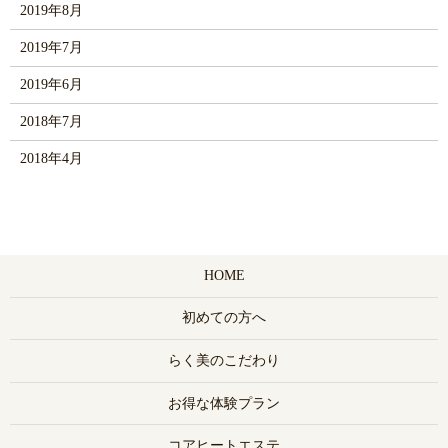
2019年8月
2019年7月
2019年6月
2018年7月
2018年4月
HOME
初めての方へ
らく美のこだわり
お得な体験プラン
コアヒートエステ