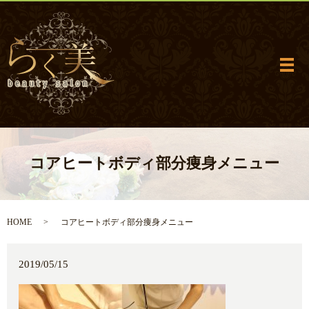
メ
コアヒートボディ部分痩身メニュー
HOME
コアヒートボディ部分痩身メニュー
2019/05/15