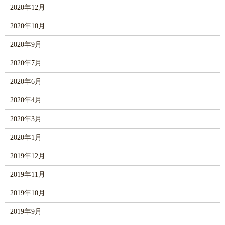
2020年12月
2020年10月
2020年9月
2020年7月
2020年6月
2020年4月
2020年3月
2020年1月
2019年12月
2019年11月
2019年10月
2019年9月