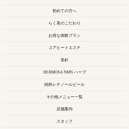
初めての方へ
らく美のこだわり
お得な体験プラン
コアヒートエステ
美針
HERMOSA NMN ハーブ
純粋レチノールピール
その他メニュー一覧
店舗案内
スタッフ