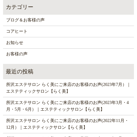
ブログ＆お客様の声
コアヒート
お知らせ
お客様の声
所沢エステサロン らく美にご来店のお客様のお声(2023年7月）｜
エステティックサロン【らく美】
所沢エステサロン らく美にご来店のお客様のお声(2023年3月・4
月・5月・6月）｜エステティックサロン【らく美】
所沢エステサロン らく美にご来店のお客様のお声(2022年11月・
12月）｜エステティックサロン【らく美】