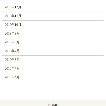
2019年12月
2019年11月
2019年10月
2019年9月
2019年8月
2019年7月
2019年6月
2018年7月
2018年4月
HOME