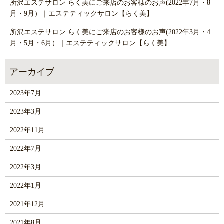
所沢エステサロン らく美にご来店のお客様のお声(2022年7月・8
月・9月）｜エステティックサロン【らく美】
所沢エステサロン らく美にご来店のお客様のお声(2022年3月・4
月・5月・6月）｜エステティックサロン【らく美】
2023年7月
2023年3月
2022年11月
2022年7月
2022年3月
2022年1月
2021年12月
2021年8月