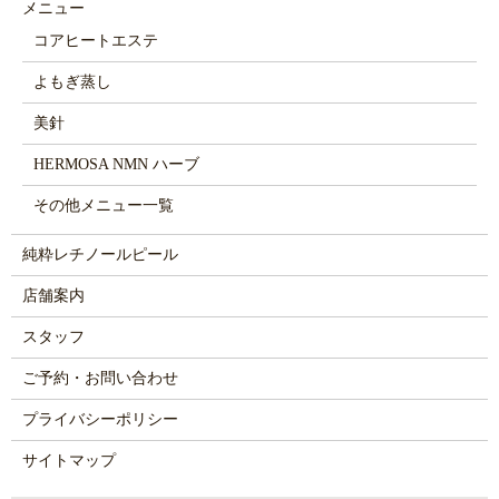
メニュー
コアヒートエステ
よもぎ蒸し
美針
HERMOSA NMN ハーブ
その他メニュー一覧
純粋レチノールピール
店舗案内
スタッフ
ご予約・お問い合わせ
プライバシーポリシー
サイトマップ