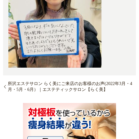
所沢エステサロン らく美にご来店のお客様のお声(2022年3月・4
月・5月・6月）｜エステティックサロン【らく美】