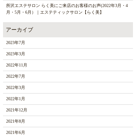
所沢エステサロン らく美にご来店のお客様のお声(2022年3月・4
月・5月・6月）｜エステティックサロン【らく美】
2023年7月
2023年3月
2022年11月
2022年7月
2022年3月
2022年1月
2021年12月
2021年8月
2021年6月