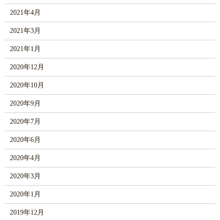
2021年4月
2021年3月
2021年1月
2020年12月
2020年10月
2020年9月
2020年7月
2020年6月
2020年4月
2020年3月
2020年1月
2019年12月