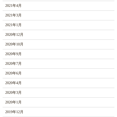
2021年4月
2021年3月
2021年1月
2020年12月
2020年10月
2020年9月
2020年7月
2020年6月
2020年4月
2020年3月
2020年1月
2019年12月