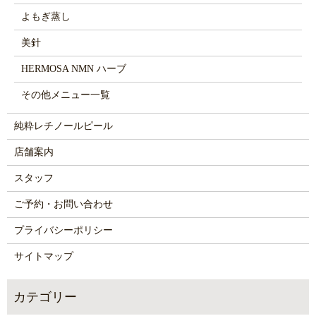
よもぎ蒸し
美針
HERMOSA NMN ハーブ
その他メニュー一覧
純粋レチノールピール
店舗案内
スタッフ
ご予約・お問い合わせ
プライバシーポリシー
サイトマップ