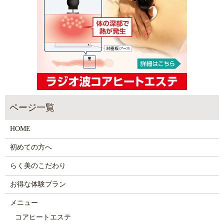
HOME
初めての方へ
らく美のこだわり
お得な体験プラン
メニュー
コアヒートエステ