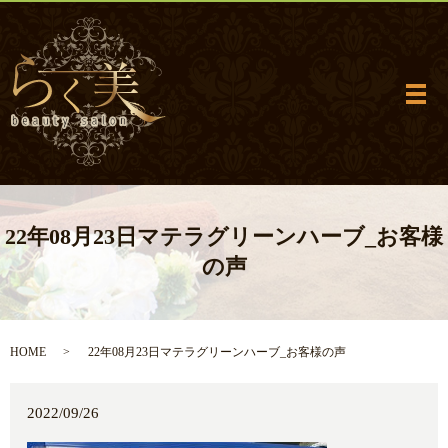
メ
22年08月23日マテラグリーンハーブ_お客様
の声
HOME
22年08月23日マテラグリーンハーブ_お客様の声
2022/09/26