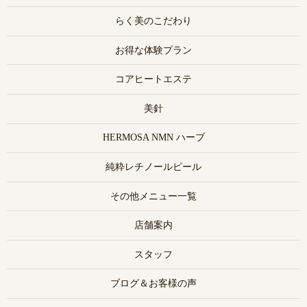
らく美のこだわり
お得な体験プラン
コアヒートエステ
美針
HERMOSA NMN ハーブ
純粋レチノールピール
その他メニュー一覧
店舗案内
スタッフ
ブログ＆お客様の声