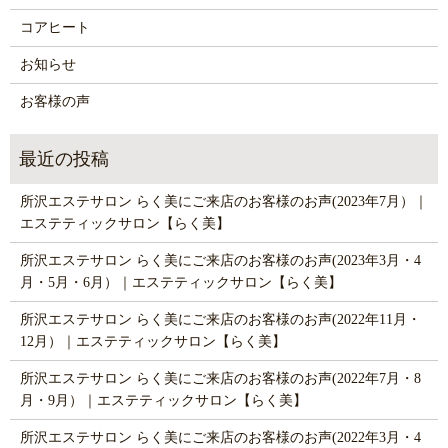
コアヒート
お知らせ
お客様の声
所沢エステサロン らく美にご来店のお客様のお声(2023年7月）｜
エステティックサロン【らく美】
所沢エステサロン らく美にご来店のお客様のお声(2023年3月・4
月・5月・6月）｜エステティックサロン【らく美】
所沢エステサロン らく美にご来店のお客様のお声(2022年11月・
12月）｜エステティックサロン【らく美】
所沢エステサロン らく美にご来店のお客様のお声(2022年7月・8
月・9月）｜エステティックサロン【らく美】
所沢エステサロン らく美にご来店のお客様のお声(2022年3月・4