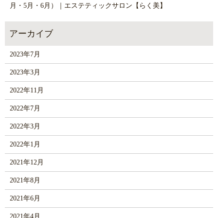
月・5月・6月）｜エステティックサロン【らく美】
2023年7月
2023年3月
2022年11月
2022年7月
2022年3月
2022年1月
2021年12月
2021年8月
2021年6月
2021年4月