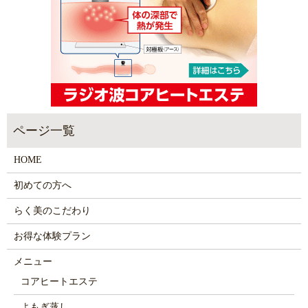
HOME
初めての方へ
らく美のこだわり
お得な体験プラン
メニュー
コアヒートエステ
よもぎ蒸し