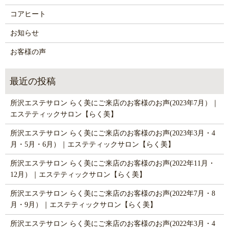
コアヒート
お知らせ
お客様の声
所沢エステサロン らく美にご来店のお客様のお声(2023年7月）｜
エステティックサロン【らく美】
所沢エステサロン らく美にご来店のお客様のお声(2023年3月・4
月・5月・6月）｜エステティックサロン【らく美】
所沢エステサロン らく美にご来店のお客様のお声(2022年11月・
12月）｜エステティックサロン【らく美】
所沢エステサロン らく美にご来店のお客様のお声(2022年7月・8
月・9月）｜エステティックサロン【らく美】
所沢エステサロン らく美にご来店のお客様のお声(2022年3月・4