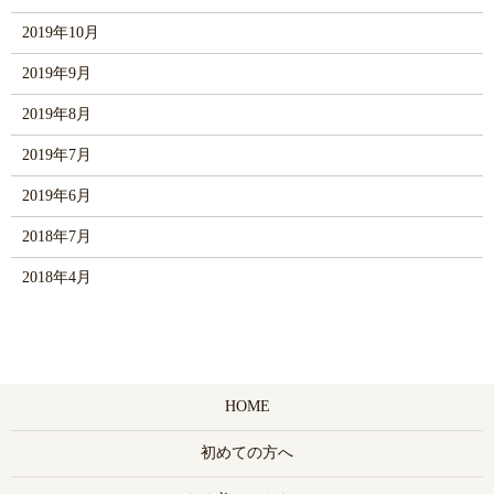
2019年10月
2019年9月
2019年8月
2019年7月
2019年6月
2018年7月
2018年4月
HOME
初めての方へ