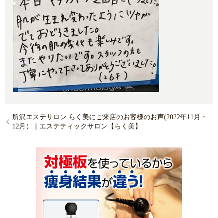
所沢エステサロン らく美にご来店のお客様のお声(2022年11月・
12月）｜エステティックサロン【らく美】