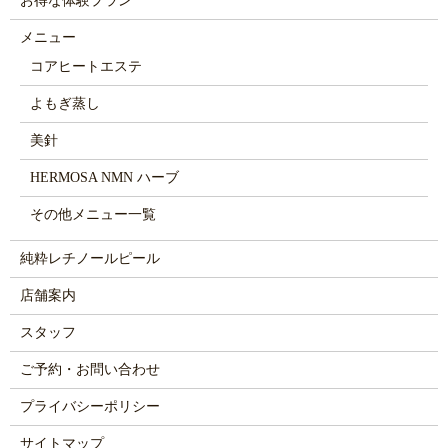
お得な体験プラン
メニュー
コアヒートエステ
よもぎ蒸し
美針
HERMOSA NMN ハーブ
その他メニュー一覧
純粋レチノールピール
店舗案内
スタッフ
ご予約・お問い合わせ
プライバシーポリシー
サイトマップ