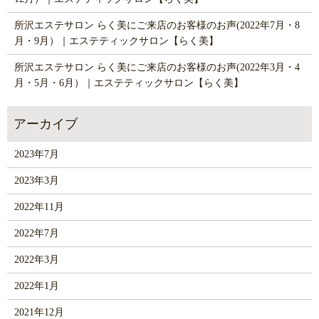
所沢エステサロン らく美にご来店のお客様のお声(2022年7月・8
月・9月）｜エステティックサロン【らく美】
所沢エステサロン らく美にご来店のお客様のお声(2022年3月・4
月・5月・6月）｜エステティックサロン【らく美】
2023年7月
2023年3月
2022年11月
2022年7月
2022年3月
2022年1月
2021年12月