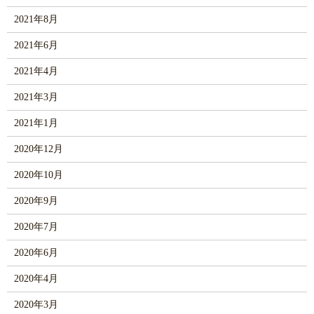
2021年8月
2021年6月
2021年4月
2021年3月
2021年1月
2020年12月
2020年10月
2020年9月
2020年7月
2020年6月
2020年4月
2020年3月