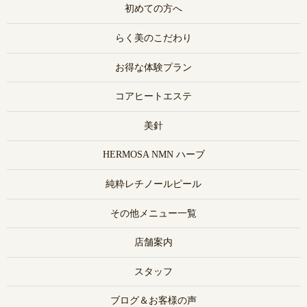
初めての方へ
らく美のこだわり
お得な体験プラン
コアヒートエステ
美針
HERMOSA NMN ハーブ
純粋レチノールピール
その他メニュー一覧
店舗案内
スタッフ
ブログ＆お客様の声