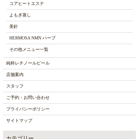
コアヒートエステ
よもぎ蒸し
美針
HERMOSA NMN ハーブ
その他メニュー一覧
純粋レチノールピール
店舗案内
スタッフ
ご予約・お問い合わせ
プライバシーポリシー
サイトマップ