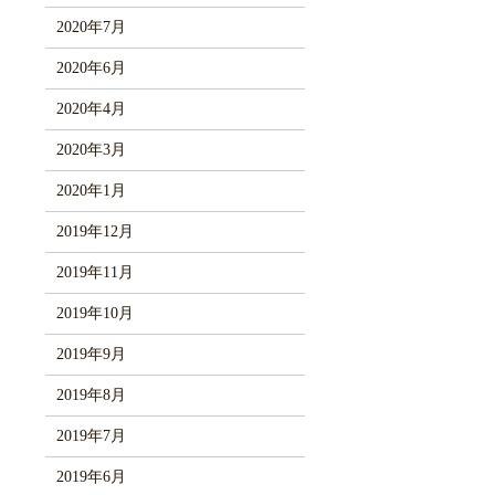
2020年7月
2020年6月
2020年4月
2020年3月
2020年1月
2019年12月
2019年11月
2019年10月
2019年9月
2019年8月
2019年7月
2019年6月