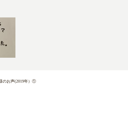
のお声(2019年）①