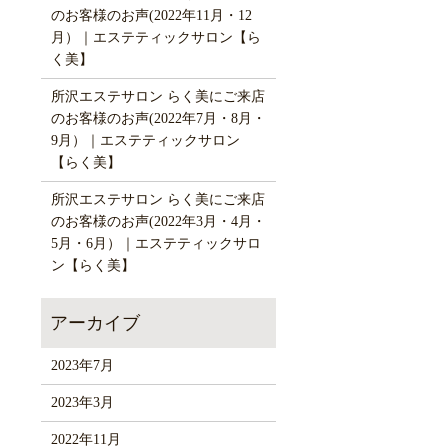
のお客様のお声(2022年11月・12
月）｜エステティックサロン【ら
く美】
所沢エステサロン らく美にご来店
のお客様のお声(2022年7月・8月・
9月）｜エステティックサロン
【らく美】
所沢エステサロン らく美にご来店
のお客様のお声(2022年3月・4月・
5月・6月）｜エステティックサロ
ン【らく美】
2023年7月
2023年3月
2022年11月