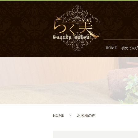
HOME
初めての
HOME
お客様の声