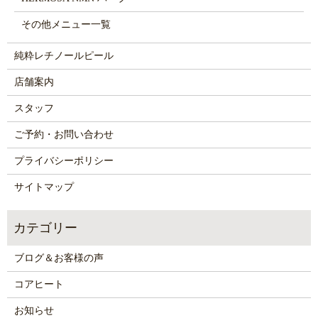
その他メニュー一覧
純粋レチノールピール
店舗案内
スタッフ
ご予約・お問い合わせ
プライバシーポリシー
サイトマップ
ブログ＆お客様の声
コアヒート
お知らせ