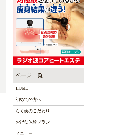
HOME
初めての方へ
らく美のこだわり
お得な体験プラン
メニュー