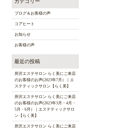
ブログ＆お客様の声
コアヒート
お知らせ
お客様の声
所沢エステサロン らく美にご来店
のお客様のお声(2023年7月）｜エ
ステティックサロン【らく美】
所沢エステサロン らく美にご来店
のお客様のお声(2023年3月・4月・
5月・6月）｜エステティックサロ
ン【らく美】
所沢エステサロン らく美にご来店