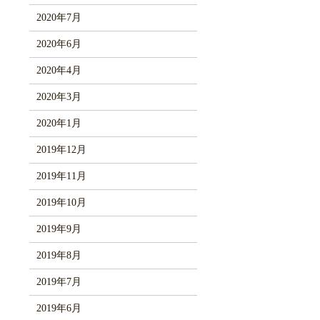
2020年7月
2020年6月
2020年4月
2020年3月
2020年1月
2019年12月
2019年11月
2019年10月
2019年9月
2019年8月
2019年7月
2019年6月