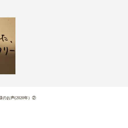
のお声(2020年）②