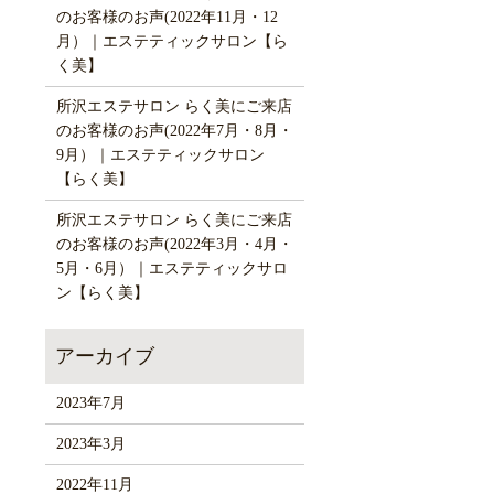
のお客様のお声(2022年11月・12
月）｜エステティックサロン【ら
く美】
所沢エステサロン らく美にご来店
のお客様のお声(2022年7月・8月・
9月）｜エステティックサロン
【らく美】
所沢エステサロン らく美にご来店
のお客様のお声(2022年3月・4月・
5月・6月）｜エステティックサロ
ン【らく美】
2023年7月
2023年3月
2022年11月