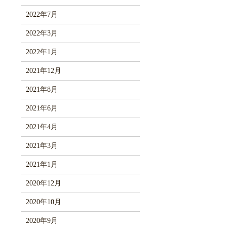
2022年7月
2022年3月
2022年1月
2021年12月
2021年8月
2021年6月
2021年4月
2021年3月
2021年1月
2020年12月
2020年10月
2020年9月