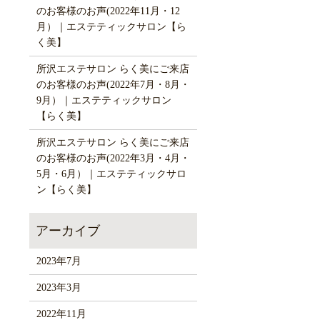
のお客様のお声(2022年11月・12
月）｜エステティックサロン【ら
く美】
所沢エステサロン らく美にご来店
のお客様のお声(2022年7月・8月・
9月）｜エステティックサロン
【らく美】
所沢エステサロン らく美にご来店
のお客様のお声(2022年3月・4月・
5月・6月）｜エステティックサロ
ン【らく美】
2023年7月
2023年3月
2022年11月