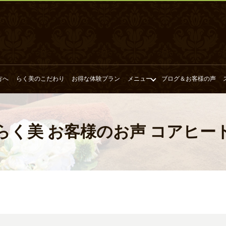
方へ
らく美のこだわり
お得な体験プラン
メニュー
ブログ＆お客様の声
らく美 お客様のお声 コアヒー