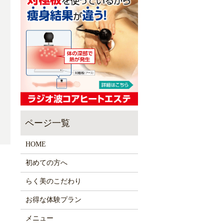
HOME
初めての方へ
らく美のこだわり
お得な体験プラン
メニュー