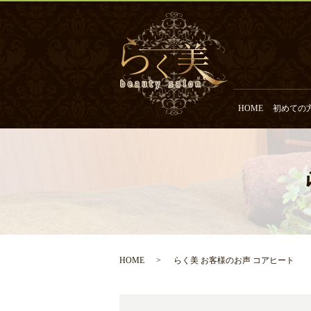
HOME
初めての
HOME
らく美 お客様のお声 コアヒート