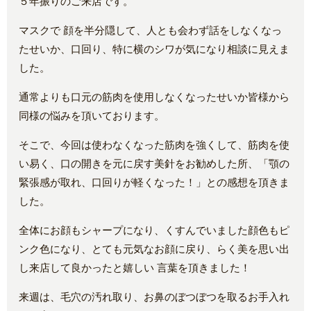
５年振りのご来店です。
マスクで 顔を半分隠して、人とも会わず話をしなくなっ
たせいか、口回り、特に横のシワが気になり相談に見えま
した。
通常よりも口元の筋肉を使用しなくなったせいか皆様から
同様の悩みを頂いております。
そこで、今回は使わなくなった筋肉を強くして、筋肉を使
い易く、口の開きを元に戻す美針をお勧めした所、「顎の
緊張感が取れ、口回りが軽くなった！」との感想を頂きま
した。
全体にお顔もシャープになり、くすんでいました顔色もピ
ンク色になり、とても元気なお顔に戻り、らく美を思い出
し来店して良かったと嬉しい 言葉を頂きました！
来週は、毛穴の汚れ取り、お鼻のぼつぼつを取るお手入れ