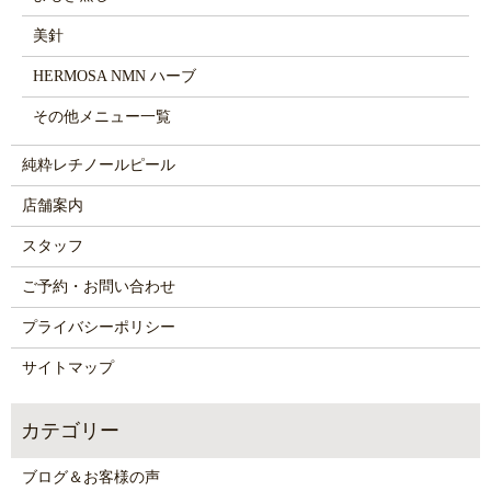
美針
HERMOSA NMN ハーブ
その他メニュー一覧
純粋レチノールピール
店舗案内
スタッフ
ご予約・お問い合わせ
プライバシーポリシー
サイトマップ
ブログ＆お客様の声