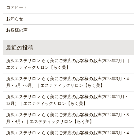
コアヒート
お知らせ
お客様の声
所沢エステサロン らく美にご来店のお客様のお声(2023年7月）｜
エステティックサロン【らく美】
所沢エステサロン らく美にご来店のお客様のお声(2023年3月・4
月・5月・6月）｜エステティックサロン【らく美】
所沢エステサロン らく美にご来店のお客様のお声(2022年11月・
12月）｜エステティックサロン【らく美】
所沢エステサロン らく美にご来店のお客様のお声(2022年7月・8
月・9月）｜エステティックサロン【らく美】
所沢エステサロン らく美にご来店のお客様のお声(2022年3月・4