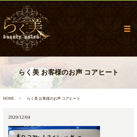
メ
らく美 お客様のお声 コアヒート
HOME
らく美 お客様のお声 コアヒート
2020/12/04