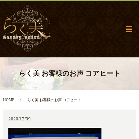
メ
らく美 お客様のお声 コアヒート
HOME
らく美 お客様のお声 コアヒート
2020/12/09