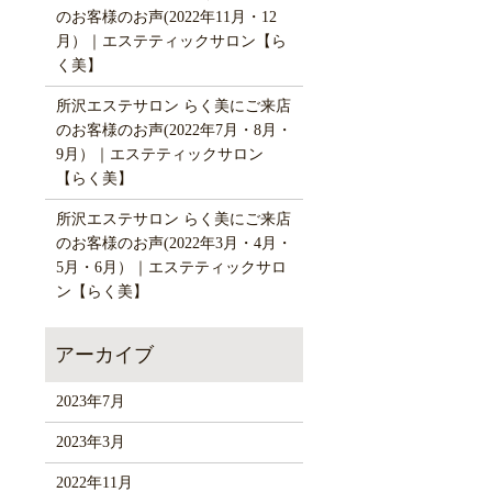
のお客様のお声(2022年11月・12
月）｜エステティックサロン【ら
く美】
所沢エステサロン らく美にご来店
のお客様のお声(2022年7月・8月・
9月）｜エステティックサロン
【らく美】
所沢エステサロン らく美にご来店
のお客様のお声(2022年3月・4月・
5月・6月）｜エステティックサロ
ン【らく美】
2023年7月
2023年3月
2022年11月