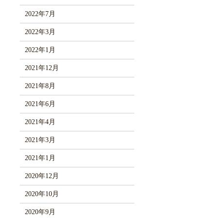
2022年7月
2022年3月
2022年1月
2021年12月
2021年8月
2021年6月
2021年4月
2021年3月
2021年1月
2020年12月
2020年10月
2020年9月