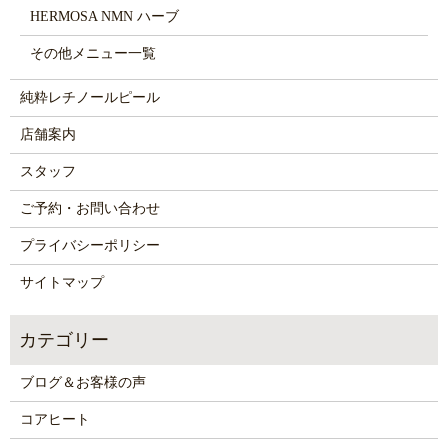
HERMOSA NMN ハーブ
その他メニュー一覧
純粋レチノールピール
店舗案内
スタッフ
ご予約・お問い合わせ
プライバシーポリシー
サイトマップ
ブログ＆お客様の声
コアヒート