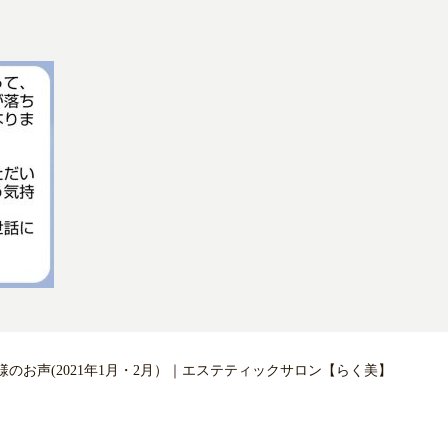
のお声(2021年1月・2月）｜エステティックサロン【らく美】