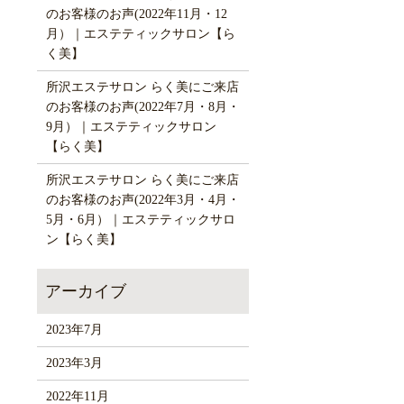
のお客様のお声(2022年11月・12
月）｜エステティックサロン【ら
く美】
所沢エステサロン らく美にご来店
のお客様のお声(2022年7月・8月・
9月）｜エステティックサロン
【らく美】
所沢エステサロン らく美にご来店
のお客様のお声(2022年3月・4月・
5月・6月）｜エステティックサロ
ン【らく美】
2023年7月
2023年3月
2022年11月