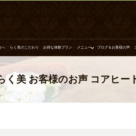
方へ
らく美のこだわり
お得な体験プラン
メニュー
ブログ＆お客様の声
らく美 お客様のお声 コアヒー