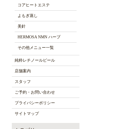
コアヒートエステ
よもぎ蒸し
美針
HERMOSA NMN ハーブ
その他メニュー一覧
純粋レチノールピール
店舗案内
スタッフ
ご予約・お問い合わせ
プライバシーポリシー
サイトマップ