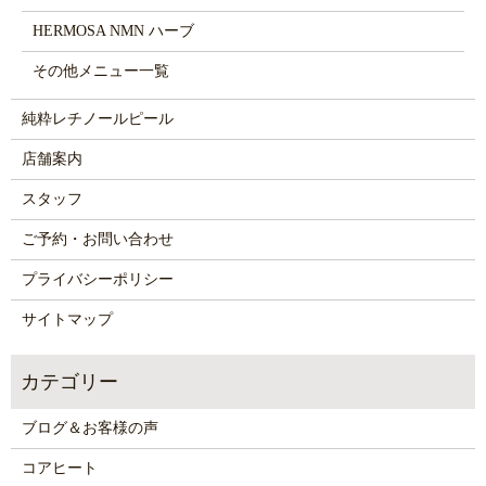
HERMOSA NMN ハーブ
その他メニュー一覧
純粋レチノールピール
店舗案内
スタッフ
ご予約・お問い合わせ
プライバシーポリシー
サイトマップ
ブログ＆お客様の声
コアヒート