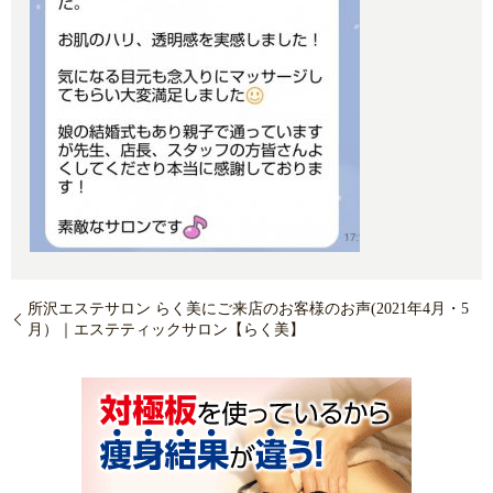
所沢エステサロン らく美にご来店のお客様のお声(2021年4月・5
月）｜エステティックサロン【らく美】