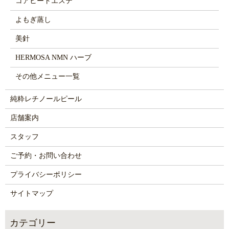
コアヒートエステ
よもぎ蒸し
美針
HERMOSA NMN ハーブ
その他メニュー一覧
純粋レチノールピール
店舗案内
スタッフ
ご予約・お問い合わせ
プライバシーポリシー
サイトマップ