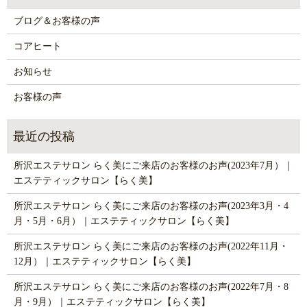
ブログ＆お客様の声
コアヒート
お知らせ
お客様の声
所沢エステサロン らく美にご来店のお客様のお声(2023年7月）｜
エステティックサロン【らく美】
所沢エステサロン らく美にご来店のお客様のお声(2023年3月・4
月・5月・6月）｜エステティックサロン【らく美】
所沢エステサロン らく美にご来店のお客様のお声(2022年11月・
12月）｜エステティックサロン【らく美】
所沢エステサロン らく美にご来店のお客様のお声(2022年7月・8
月・9月）｜エステティックサロン【らく美】