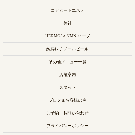
コアヒートエステ
美針
HERMOSA NMN ハーブ
純粋レチノールピール
その他メニュー一覧
店舗案内
スタッフ
ブログ＆お客様の声
ご予約・お問い合わせ
プライバシーポリシー