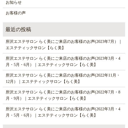
お知らせ
お客様の声
所沢エステサロン らく美にご来店のお客様のお声(2023年7月）｜
エステティックサロン【らく美】
所沢エステサロン らく美にご来店のお客様のお声(2023年3月・4
月・5月・6月）｜エステティックサロン【らく美】
所沢エステサロン らく美にご来店のお客様のお声(2022年11月・
12月）｜エステティックサロン【らく美】
所沢エステサロン らく美にご来店のお客様のお声(2022年7月・8
月・9月）｜エステティックサロン【らく美】
所沢エステサロン らく美にご来店のお客様のお声(2022年3月・4
月・5月・6月）｜エステティックサロン【らく美】