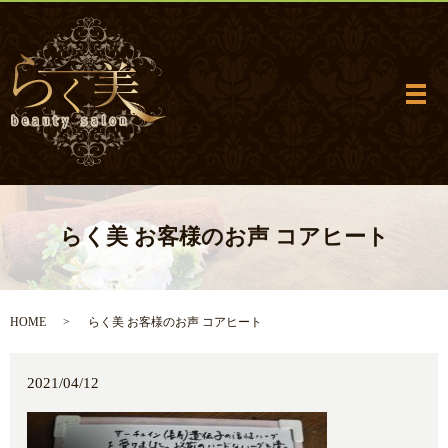
メ
らく美 お客様のお声 コアヒート
HOME
らく美 お客様のお声 コアヒート
2021/04/12