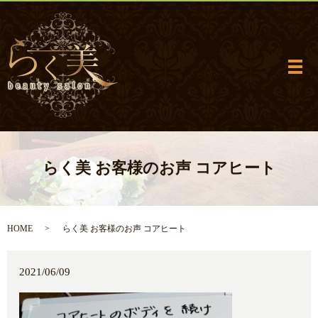
メ
らく美 お客様のお声 コアヒート
HOME
らく美 お客様のお声 コアヒート
2021/06/09