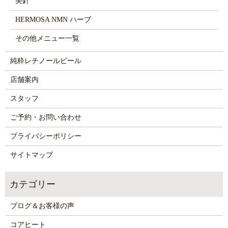
美針
HERMOSA NMN ハーブ
その他メニュー一覧
純粋レチノールピール
店舗案内
スタッフ
ご予約・お問い合わせ
プライバシーポリシー
サイトマップ
ブログ＆お客様の声
コアヒート