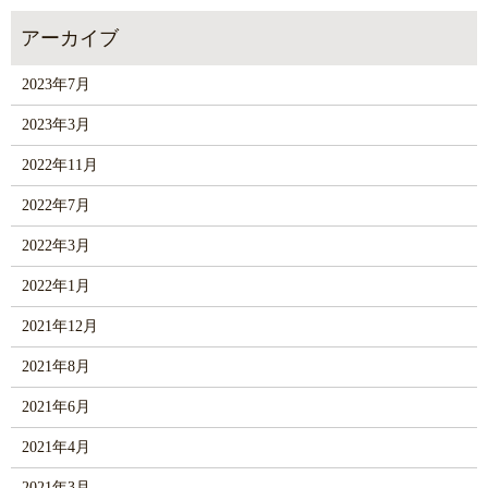
2023年7月
2023年3月
2022年11月
2022年7月
2022年3月
2022年1月
2021年12月
2021年8月
2021年6月
2021年4月
2021年3月