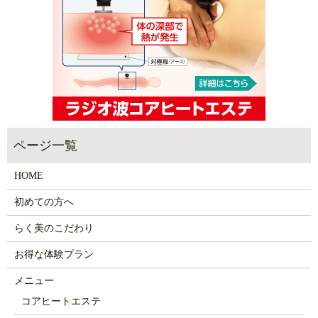
HOME
初めての方へ
らく美のこだわり
お得な体験プラン
メニュー
コアヒートエステ