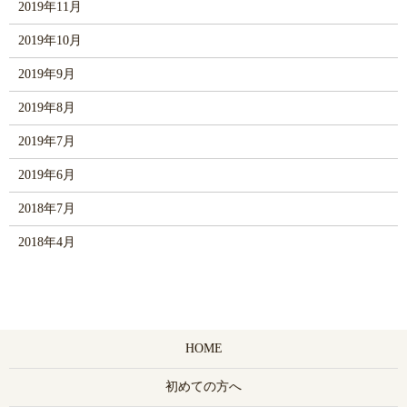
2019年11月
2019年10月
2019年9月
2019年8月
2019年7月
2019年6月
2018年7月
2018年4月
HOME
初めての方へ