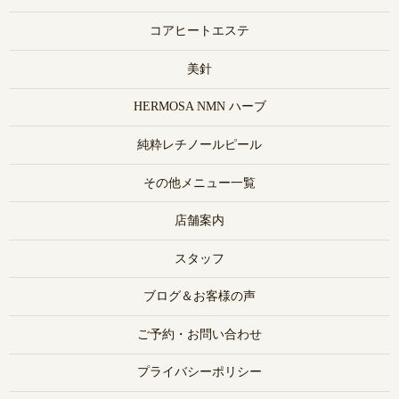
コアヒートエステ
美針
HERMOSA NMN ハーブ
純粋レチノールピール
その他メニュー一覧
店舗案内
スタッフ
ブログ＆お客様の声
ご予約・お問い合わせ
プライバシーポリシー