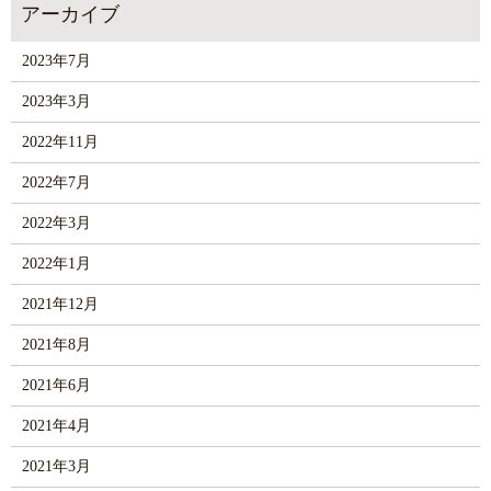
2023年7月
2023年3月
2022年11月
2022年7月
2022年3月
2022年1月
2021年12月
2021年8月
2021年6月
2021年4月
2021年3月