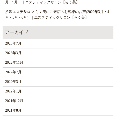
月・9月）｜エステティックサロン【らく美】
所沢エステサロン らく美にご来店のお客様のお声(2022年3月・4
月・5月・6月）｜エステティックサロン【らく美】
2023年7月
2023年3月
2022年11月
2022年7月
2022年3月
2022年1月
2021年12月
2021年8月