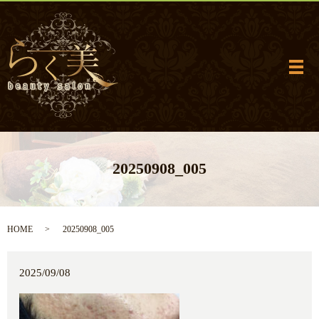
メ
20250908_005
HOME
20250908_005
2025/09/08