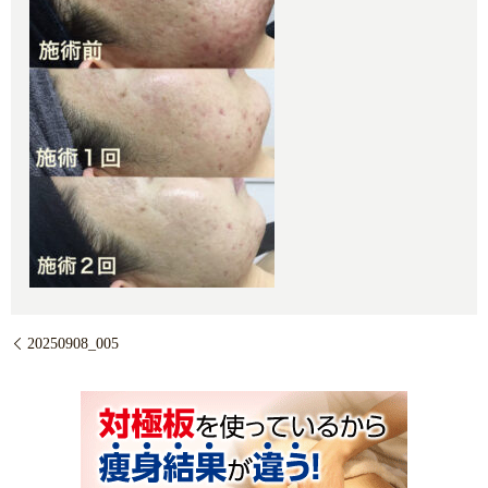
20250908_005