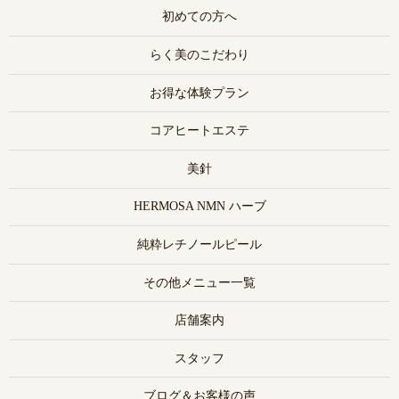
初めての方へ
らく美のこだわり
お得な体験プラン
コアヒートエステ
美針
HERMOSA NMN ハーブ
純粋レチノールピール
その他メニュー一覧
店舗案内
スタッフ
ブログ＆お客様の声