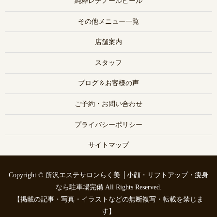
純粋レチノールピール
その他メニュー一覧
店舗案内
スタッフ
ブログ＆お客様の声
ご予約・お問い合わせ
プライバシーポリシー
サイトマップ
Copyright © 所沢エステサロンらく美 │小顔・リフトアップ・痩身
なら駐車場完備 All Rights Reserved.
【掲載の記事・写真・イラストなどの無断複写・転載を禁じま
す】