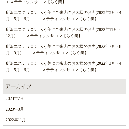
エステティックサロン【らく美】
所沢エステサロン らく美にご来店のお客様のお声(2023年3月・4
月・5月・6月）｜エステティックサロン【らく美】
所沢エステサロン らく美にご来店のお客様のお声(2022年11月・
12月）｜エステティックサロン【らく美】
所沢エステサロン らく美にご来店のお客様のお声(2022年7月・8
月・9月）｜エステティックサロン【らく美】
所沢エステサロン らく美にご来店のお客様のお声(2022年3月・4
月・5月・6月）｜エステティックサロン【らく美】
2023年7月
2023年3月
2022年11月