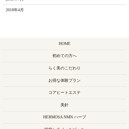
2018年4月
HOME
初めての方へ
らく美のこだわり
お得な体験プラン
コアヒートエステ
美針
HERMOSA NMN ハーブ