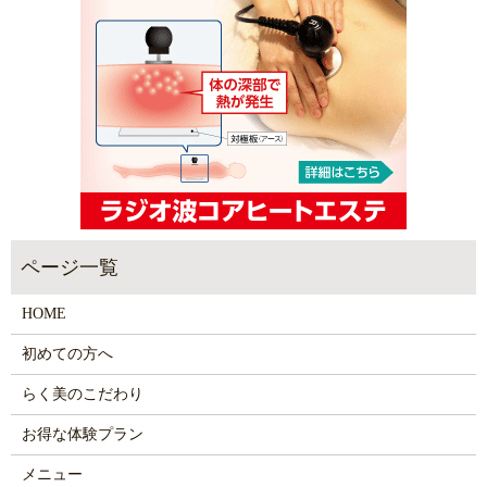
HOME
初めての方へ
らく美のこだわり
お得な体験プラン
メニュー