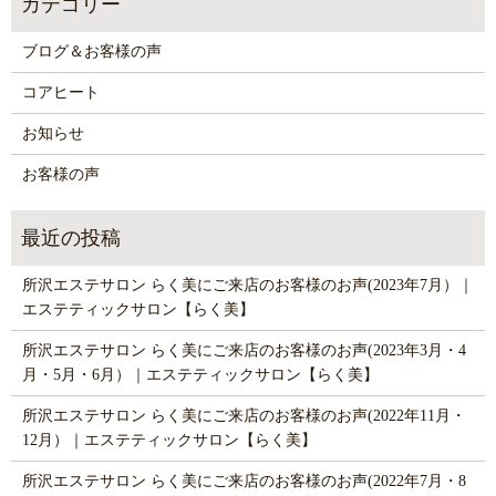
ブログ＆お客様の声
コアヒート
お知らせ
お客様の声
所沢エステサロン らく美にご来店のお客様のお声(2023年7月）｜
エステティックサロン【らく美】
所沢エステサロン らく美にご来店のお客様のお声(2023年3月・4
月・5月・6月）｜エステティックサロン【らく美】
所沢エステサロン らく美にご来店のお客様のお声(2022年11月・
12月）｜エステティックサロン【らく美】
所沢エステサロン らく美にご来店のお客様のお声(2022年7月・8