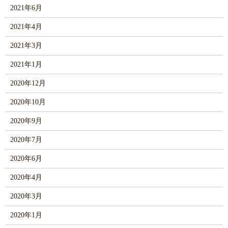
2021年6月
2021年4月
2021年3月
2021年1月
2020年12月
2020年10月
2020年9月
2020年7月
2020年6月
2020年4月
2020年3月
2020年1月