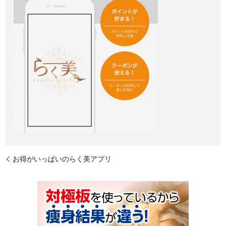
お得がいっぱいのらく美アプリ