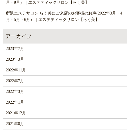
月・9月）｜エステティックサロン【らく美】
所沢エステサロン らく美にご来店のお客様のお声(2022年3月・4
月・5月・6月）｜エステティックサロン【らく美】
2023年7月
2023年3月
2022年11月
2022年7月
2022年3月
2022年1月
2021年12月
2021年8月