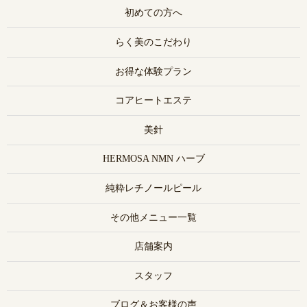
初めての方へ
らく美のこだわり
お得な体験プラン
コアヒートエステ
美針
HERMOSA NMN ハーブ
純粋レチノールピール
その他メニュー一覧
店舗案内
スタッフ
ブログ＆お客様の声