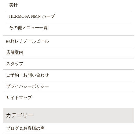
美針
HERMOSA NMN ハーブ
その他メニュー一覧
純粋レチノールピール
店舗案内
スタッフ
ご予約・お問い合わせ
プライバシーポリシー
サイトマップ
ブログ＆お客様の声