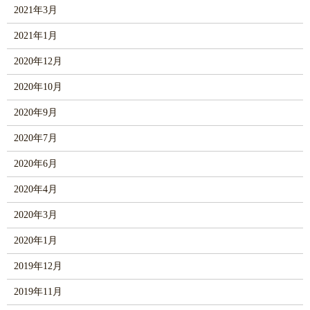
2021年3月
2021年1月
2020年12月
2020年10月
2020年9月
2020年7月
2020年6月
2020年4月
2020年3月
2020年1月
2019年12月
2019年11月