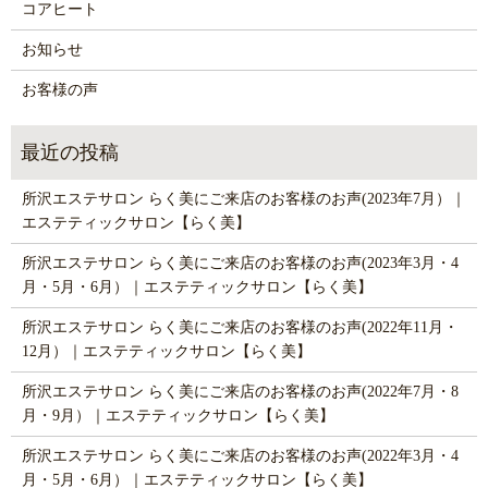
コアヒート
お知らせ
お客様の声
所沢エステサロン らく美にご来店のお客様のお声(2023年7月）｜
エステティックサロン【らく美】
所沢エステサロン らく美にご来店のお客様のお声(2023年3月・4
月・5月・6月）｜エステティックサロン【らく美】
所沢エステサロン らく美にご来店のお客様のお声(2022年11月・
12月）｜エステティックサロン【らく美】
所沢エステサロン らく美にご来店のお客様のお声(2022年7月・8
月・9月）｜エステティックサロン【らく美】
所沢エステサロン らく美にご来店のお客様のお声(2022年3月・4
月・5月・6月）｜エステティックサロン【らく美】