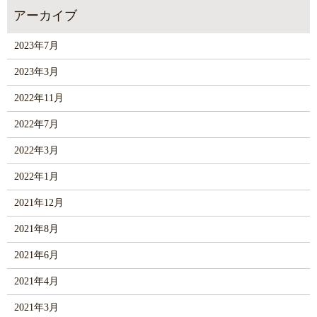
2023年7月
2023年3月
2022年11月
2022年7月
2022年3月
2022年1月
2021年12月
2021年8月
2021年6月
2021年4月
2021年3月