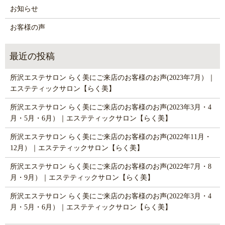
お知らせ
お客様の声
所沢エステサロン らく美にご来店のお客様のお声(2023年7月）｜
エステティックサロン【らく美】
所沢エステサロン らく美にご来店のお客様のお声(2023年3月・4
月・5月・6月）｜エステティックサロン【らく美】
所沢エステサロン らく美にご来店のお客様のお声(2022年11月・
12月）｜エステティックサロン【らく美】
所沢エステサロン らく美にご来店のお客様のお声(2022年7月・8
月・9月）｜エステティックサロン【らく美】
所沢エステサロン らく美にご来店のお客様のお声(2022年3月・4
月・5月・6月）｜エステティックサロン【らく美】