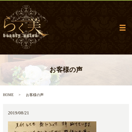
メ
お客様の声
HOME
お客様の声
2019/08/21