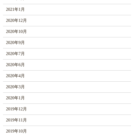
2021年1月
2020年12月
2020年10月
2020年9月
2020年7月
2020年6月
2020年4月
2020年3月
2020年1月
2019年12月
2019年11月
2019年10月