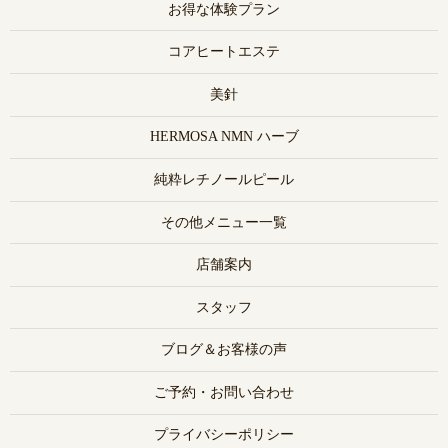
お得な体験プラン
コアヒートエステ
美針
HERMOSA NMN ハーブ
純粋レチノールピール
その他メニュー一覧
店舗案内
スタッフ
ブログ＆お客様の声
ご予約・お問い合わせ
プライバシーポリシー