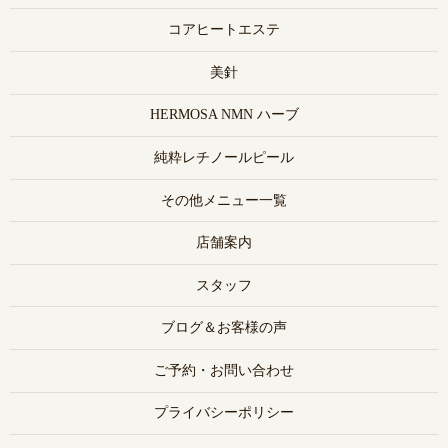
コアヒートエステ
美針
HERMOSA NMN ハーブ
純粋レチノールピール
その他メニュー一覧
店舗案内
スタッフ
ブログ＆お客様の声
ご予約・お問い合わせ
プライバシーポリシー