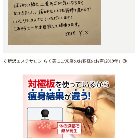
所沢エステサロン らく美にご来店のお客様のお声(2019年）⑧