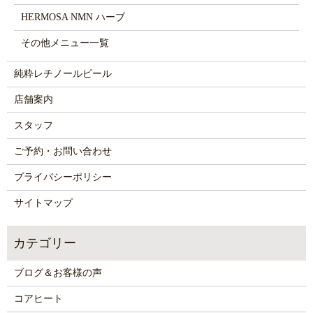
HERMOSA NMN ハーブ
その他メニュー一覧
純粋レチノールピール
店舗案内
スタッフ
ご予約・お問い合わせ
プライバシーポリシー
サイトマップ
ブログ＆お客様の声
コアヒート