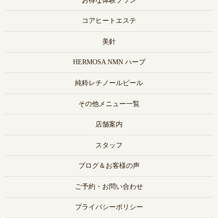
お得な体験プラン
コアヒートエステ
美針
HERMOSA NMN ハーブ
純粋レチノールピール
その他メニュー一覧
店舗案内
スタッフ
ブログ＆お客様の声
ご予約・お問い合わせ
プライバシーポリシー