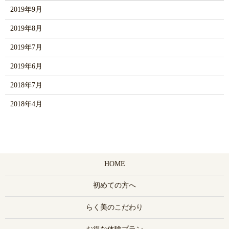
2019年9月
2019年8月
2019年7月
2019年6月
2018年7月
2018年4月
HOME
初めての方へ
らく美のこだわり