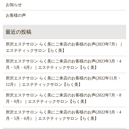
お知らせ
お客様の声
所沢エステサロン らく美にご来店のお客様のお声(2023年7月）｜
エステティックサロン【らく美】
所沢エステサロン らく美にご来店のお客様のお声(2023年3月・4
月・5月・6月）｜エステティックサロン【らく美】
所沢エステサロン らく美にご来店のお客様のお声(2022年11月・
12月）｜エステティックサロン【らく美】
所沢エステサロン らく美にご来店のお客様のお声(2022年7月・8
月・9月）｜エステティックサロン【らく美】
所沢エステサロン らく美にご来店のお客様のお声(2022年3月・4
月・5月・6月）｜エステティックサロン【らく美】