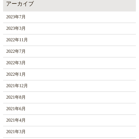
2023年7月
2023年3月
2022年11月
2022年7月
2022年3月
2022年1月
2021年12月
2021年8月
2021年6月
2021年4月
2021年3月