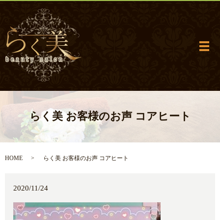
メ
らく美 お客様のお声 コアヒート
HOME
らく美 お客様のお声 コアヒート
2020/11/24