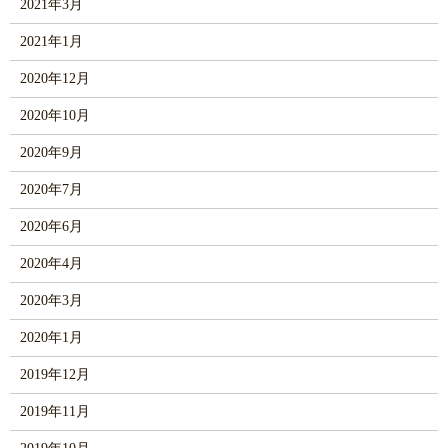
2021年3月
2021年1月
2020年12月
2020年10月
2020年9月
2020年7月
2020年6月
2020年4月
2020年3月
2020年1月
2019年12月
2019年11月