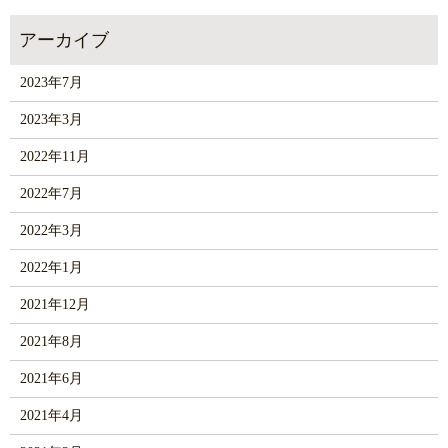
2023年7月
2023年3月
2022年11月
2022年7月
2022年3月
2022年1月
2021年12月
2021年8月
2021年6月
2021年4月