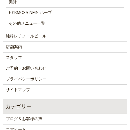
美針
HERMOSA NMN ハーブ
その他メニュー一覧
純粋レチノールピール
店舗案内
スタッフ
ご予約・お問い合わせ
プライバシーポリシー
サイトマップ
ブログ＆お客様の声
コアヒート