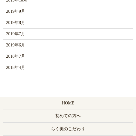
2019年10月
2019年9月
2019年8月
2019年7月
2019年6月
2018年7月
2018年4月
HOME
初めての方へ
らく美のこだわり