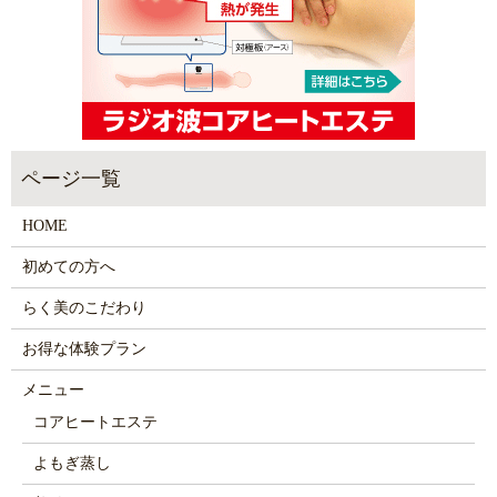
HOME
初めての方へ
らく美のこだわり
お得な体験プラン
メニュー
コアヒートエステ
よもぎ蒸し