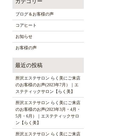
ブログ＆お客様の声
コアヒート
お知らせ
お客様の声
所沢エステサロン らく美にご来店
のお客様のお声(2023年7月）｜エ
ステティックサロン【らく美】
所沢エステサロン らく美にご来店
のお客様のお声(2023年3月・4月・
5月・6月）｜エステティックサロ
ン【らく美】
所沢エステサロン らく美にご来店