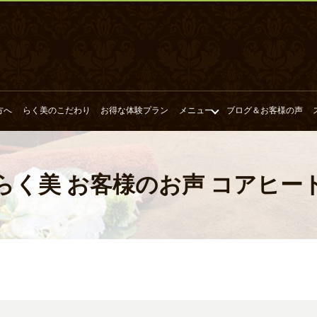
方へ
らく美のこだわり
お得な体験プラン
メニュー
ブログ＆お客様の声
らく美 お客様のお声 コアヒー