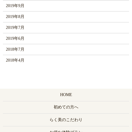
2019年9月
2019年8月
2019年7月
2019年6月
2018年7月
2018年4月
HOME
初めての方へ
らく美のこだわり